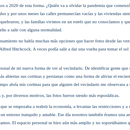
os a 2020 de esta forma. ¿Quién va a olvidar la pandemia que comenzó 
dos y por unos meses las calles permanecían vacías y las viviendas si
 quebraron, y las familias vivimos en un estrés que no conocíamos y q
to a salir con alguna normalidad.
inamiento no había muchas más opciones que hacer fotos desde las ven
Alfred Hitchcock. A veces podía salir a dar una vuelta para tomar el sol
sonal de mi nueva forma de ver al vecindario. De identificar gente que
ás abiertas sus cortinas y persianas como una forma de aliviar el encierr
empo abría mis cortinas para que alguien del vecindario me observara a 
y, por diversos motivos, las fotos fueron siendo más esporádicas.
ue se empezaba a reabrir la economía, a levantar las restricciones y a s
a un entorno tranquilo y amable. Ese día nosotros también éramos una a
amos. El espacio personal se hizo aún más amplio y no soportábamos q