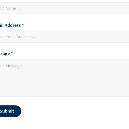
il Address *
sage *
Submit