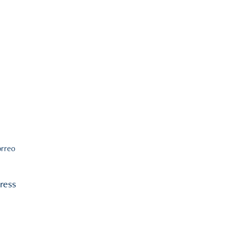
orreo
ress